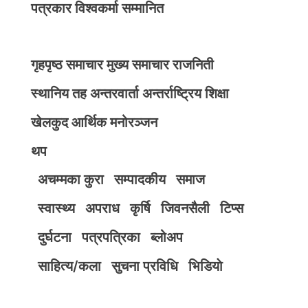
पत्रकार विश्वकर्मा सम्मानित
गृहपृष्ठ
समाचार
मुख्य समाचार
राजनिती
स्थानिय तह
अन्तरवार्ता
अन्तर्राष्ट्रिय
शिक्षा
खेलकुद
आर्थिक
मनोरञ्जन
थप
अचम्मका कुरा
सम्पादकीय
समाज
स्वास्थ्य
अपराध
कृर्षि
जिवनसैली
टिप्स
दुर्घटना
पत्रपत्रिका
ब्लोअप
साहित्य/कला
सुचना प्रविधि
भिडियाे