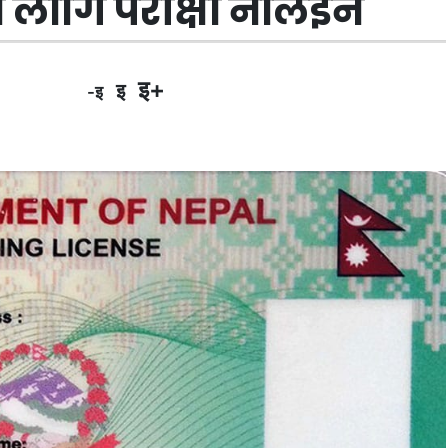
लागि परीक्षा नलिइने
इ+
इ
-इ