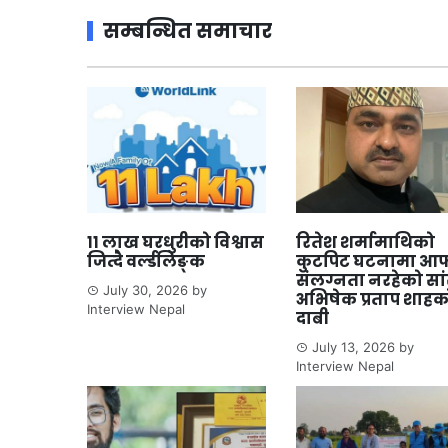
सम्बन्धित समाचार
११ लाख घरधुरीको विश्वास
रितेश शर्मामाथिको
जित्दै वर्ल्डलिङ्क
कुटपिट घटनामा आफ
संलग्नता नरहेको सा
July 30, 2026
by
अभिषेक प्रताप शाहक
Interview Nepal
दाबी
July 13, 2026
by
Interview Nepal