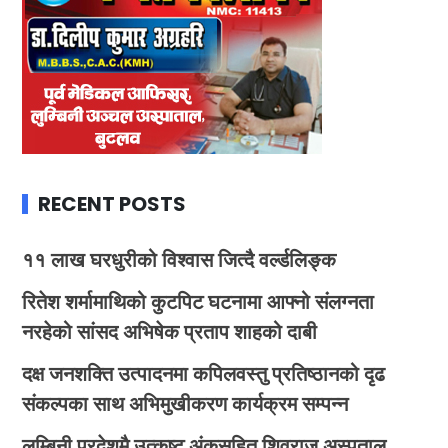
RECENT POSTS
११ लाख घरधुरीको विश्वास जित्दै वर्ल्डलिङ्क
रितेश शर्मामाथिको कुटपिट घटनामा आफ्नो संलग्नता
नरहेको सांसद अभिषेक प्रताप शाहको दाबी
दक्ष जनशक्ति उत्पादनमा कपिलवस्तु प्रतिष्ठानको दृढ
संकल्पका साथ अभिमुखीकरण कार्यक्रम सम्पन्न
लुम्बिनी प्रदेशमै उत्कृष्ट अंकसहित शिवराज अस्पताल