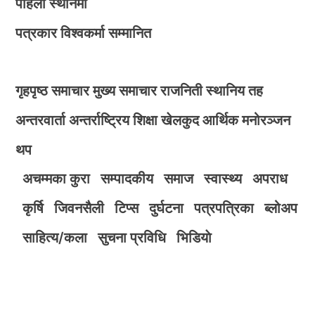
पहिलो स्थानमा
पत्रकार विश्वकर्मा सम्मानित
गृहपृष्ठ
समाचार
मुख्य समाचार
राजनिती
स्थानिय तह
अन्तरवार्ता
अन्तर्राष्ट्रिय
शिक्षा
खेलकुद
आर्थिक
मनोरञ्जन
थप
अचम्मका कुरा
सम्पादकीय
समाज
स्वास्थ्य
अपराध
कृर्षि
जिवनसैली
टिप्स
दुर्घटना
पत्रपत्रिका
ब्लोअप
साहित्य/कला
सुचना प्रविधि
भिडियाे