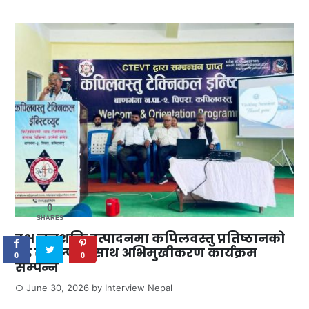
0
SHARES
दक्ष जनशक्ति उत्पादनमा कपिलवस्तु प्रतिष्ठानको
दृढ संकल्पका साथ अभिमुखीकरण कार्यक्रम
0
0
सम्पन्न
June 30, 2026
by
Interview Nepal