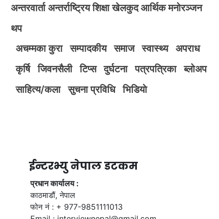
अन्तरवार्ता
अन्तर्राष्ट्रिय
शिक्षा
खेलकुद
आर्थिक
मनोरञ्जन
थप
अचम्मका कुरा
सम्पादकीय
समाज
स्वास्थ्य
अपराध
कृर्षि
जिवनसैली
टिप्स
दुर्घटना
पत्रपत्रिका
ब्लोअप
साहित्य/कला
सुचना प्रविधि
भिडियाे
ईन्टरभ्यु नेपाल डटकम
प्रधान कार्यालय :
काठमाडौं, नेपाल
फोन नं : + 977-9851111013
Email :
interviewnepal@gmail.com