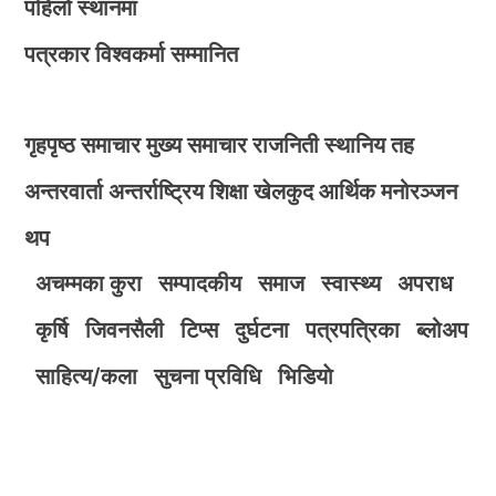
पहिलो स्थानमा
पत्रकार विश्वकर्मा सम्मानित
गृहपृष्ठ
समाचार
मुख्य समाचार
राजनिती
स्थानिय तह
अन्तरवार्ता
अन्तर्राष्ट्रिय
शिक्षा
खेलकुद
आर्थिक
मनोरञ्जन
थप
अचम्मका कुरा
सम्पादकीय
समाज
स्वास्थ्य
अपराध
कृर्षि
जिवनसैली
टिप्स
दुर्घटना
पत्रपत्रिका
ब्लोअप
साहित्य/कला
सुचना प्रविधि
भिडियाे