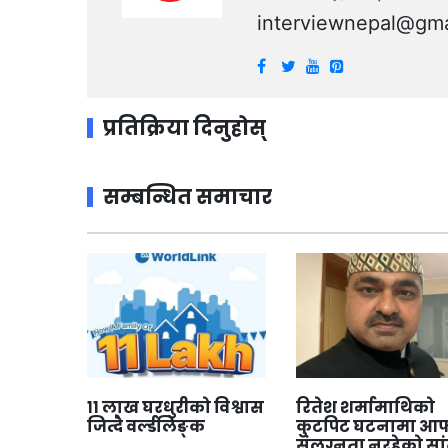
interviewnepal@gma
प्रतिक्रिया दिनुहोस्
सम्बन्धित समाचार
११ लाख घरधुरीको विश्वास
रितेश शर्मामाथिको
जित्दै वर्ल्डलिङ्क
कुटपिट घटनामा आफ
संलग्नता नरहेको सा