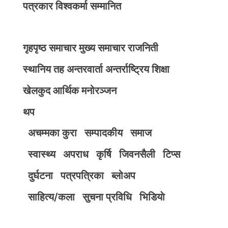
पत्रकार विश्वकर्मा सम्मानित
गृहपृष्ठ
समाचार
मुख्य समाचार
राजनिती
स्थानिय तह
अन्तरवार्ता
अन्तर्राष्ट्रिय
शिक्षा
खेलकुद
आर्थिक
मनोरञ्जन
थप
अचम्मका कुरा
सम्पादकीय
समाज
स्वास्थ्य
अपराध
कृर्षि
जिवनसैली
टिप्स
दुर्घटना
पत्रपत्रिका
ब्लोअप
साहित्य/कला
सुचना प्रविधि
भिडियाे