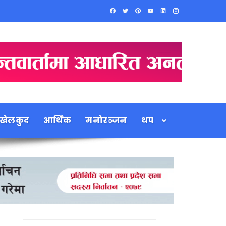
खेलकुद
आर्थिक
मनोरञ्जन
थप
Search