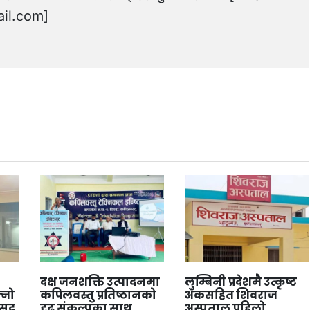
il.com
]
दक्ष जनशक्ति उत्पादनमा
लुम्बिनी प्रदेशमै उत्कृष्ट
्नो
कपिलवस्तु प्रतिष्ठानको
अंकसहित शिवराज
ंसद
दृढ संकल्पका साथ
अस्पताल पहिलो