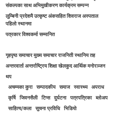
संकल्पका साथ अभिमुखीकरण कार्यक्रम सम्पन्न
लुम्बिनी प्रदेशमै उत्कृष्ट अंकसहित शिवराज अस्पताल
पहिलो स्थानमा
पत्रकार विश्वकर्मा सम्मानित
गृहपृष्ठ
समाचार
मुख्य समाचार
राजनिती
स्थानिय तह
अन्तरवार्ता
अन्तर्राष्ट्रिय
शिक्षा
खेलकुद
आर्थिक
मनोरञ्जन
थप
अचम्मका कुरा
सम्पादकीय
समाज
स्वास्थ्य
अपराध
कृर्षि
जिवनसैली
टिप्स
दुर्घटना
पत्रपत्रिका
ब्लोअप
साहित्य/कला
सुचना प्रविधि
भिडियाे