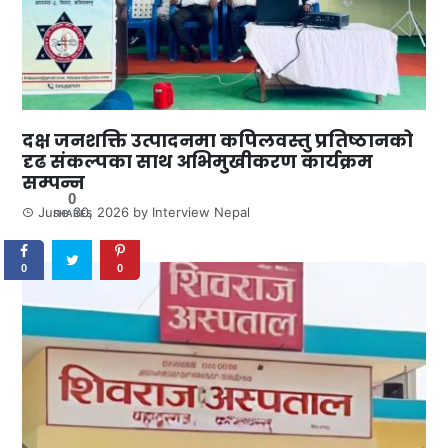
दक्ष जनशक्ति उत्पादनमा कपिलवस्तु प्रतिष्ठानको
दृढ संकल्पका साथ अभिमुखीकरण कार्यक्रम
सम्पन्न
0
June 30, 2026
by
Interview Nepal
SHARES
0
0