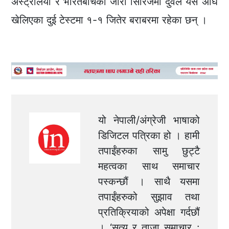
अस्ट्रेलिया र भारतबीचको जारी सिरिजमा दुवैले यस अघि
खेलिएका दुई टेस्टमा १-१ जितेर बराबरमा रहेका छन् ।
यो नेपाली/अंग्रेजी भाषाको
डिजिटल पत्रिका हो । हामी
तपाईंहरुका सामु छुट्टै
महत्वका साथ समाचार
पस्कन्छौं । साथै यसमा
तपाईंहरुको सुझाव तथा
प्रतिक्रियाको अपेक्षा गर्दछौं
। ‘सत्य र ताजा समाचार :