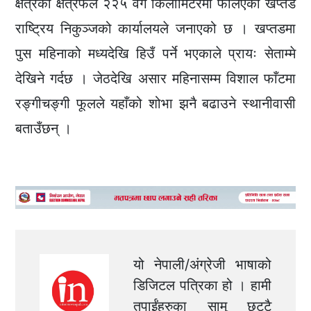
क्षेत्रको क्षेत्रफल २२५ वर्ग किलोमिटरमा फैलिएको खप्तड
राष्ट्रिय निकुञ्जको कार्यालयले जनाएको छ । खप्तडमा
पुस महिनाको मध्यदेखि हिउँ पर्ने भएकाले प्रायः सेताम्मे
देखिने गर्दछ । जेठदेखि असार महिनासम्म विशाल फाँटमा
रङ्गीचङ्गी फूलले यहाँको शोभा झनै बढाउने स्थानीवासी
बताउँछन् ।
यो नेपाली/अंग्रेजी भाषाको
डिजिटल पत्रिका हो । हामी
तपाईंहरुका सामु छुट्टै