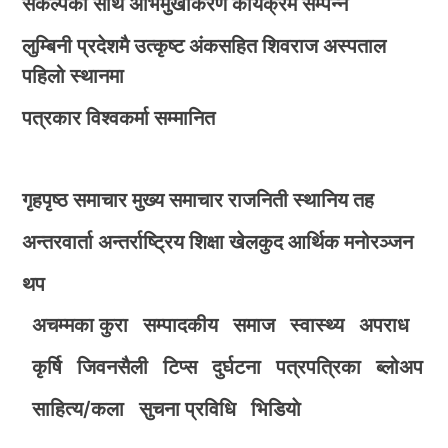
संकल्पका साथ अभिमुखीकरण कार्यक्रम सम्पन्न
लुम्बिनी प्रदेशमै उत्कृष्ट अंकसहित शिवराज अस्पताल
पहिलो स्थानमा
पत्रकार विश्वकर्मा सम्मानित
गृहपृष्ठ
समाचार
मुख्य समाचार
राजनिती
स्थानिय तह
अन्तरवार्ता
अन्तर्राष्ट्रिय
शिक्षा
खेलकुद
आर्थिक
मनोरञ्जन
थप
अचम्मका कुरा
सम्पादकीय
समाज
स्वास्थ्य
अपराध
कृर्षि
जिवनसैली
टिप्स
दुर्घटना
पत्रपत्रिका
ब्लोअप
साहित्य/कला
सुचना प्रविधि
भिडियाे