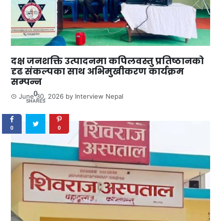
दक्ष जनशक्ति उत्पादनमा कपिलवस्तु प्रतिष्ठानको
दृढ संकल्पका साथ अभिमुखीकरण कार्यक्रम
सम्पन्न
0
June 30, 2026
by
Interview Nepal
SHARES
0
0