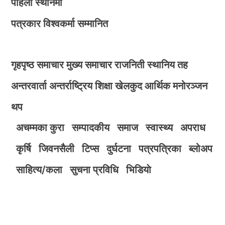
पहिलो स्थानमा
पत्रकार विश्वकर्मा सम्मानित
गृहपृष्ठ
समाचार
मुख्य समाचार
राजनिती
स्थानिय तह
अन्तरवार्ता
अन्तर्राष्ट्रिय
शिक्षा
खेलकुद
आर्थिक
मनोरञ्जन
थप
अचम्मका कुरा
सम्पादकीय
समाज
स्वास्थ्य
अपराध
कृर्षि
जिवनसैली
टिप्स
दुर्घटना
पत्रपत्रिका
ब्लोअप
साहित्य/कला
सुचना प्रविधि
भिडियाे