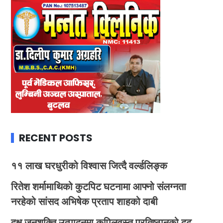
RECENT POSTS
११ लाख घरधुरीको विश्वास जित्दै वर्ल्डलिङ्क
रितेश शर्मामाथिको कुटपिट घटनामा आफ्नो संलग्नता
नरहेको सांसद अभिषेक प्रताप शाहको दाबी
दक्ष जनशक्ति उत्पादनमा कपिलवस्तु प्रतिष्ठानको दृढ