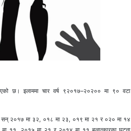
खिएको छ। इलाममा चार वर्ष ९२०१७–२०२०० मा ९० वटा
नुसार सन् २०१७ मा ३२, ०१८ मा २३, ०१९ मा २१ र ०२० मा १४
१६ मा ११, २०१५ मा २१ र २०१४ मा ११ बलात्कारका घटना