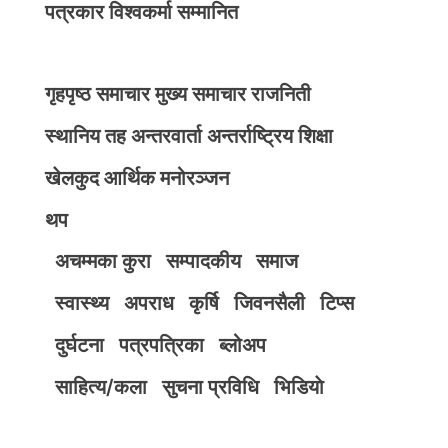
पत्रकार विश्वकर्मा सम्मानित
गृहपृष्ठ
समाचार
मुख्य समाचार
राजनिती
स्थानिय तह
अन्तरवार्ता
अन्तर्राष्ट्रिय
शिक्षा
खेलकुद
आर्थिक
मनोरञ्जन
थप
अचम्मका कुरा
सम्पादकीय
समाज
स्वास्थ्य
अपराध
कृर्षि
जिवनसैली
टिप्स
दुर्घटना
पत्रपत्रिका
ब्लोअप
साहित्य/कला
सुचना प्रविधि
भिडियाे