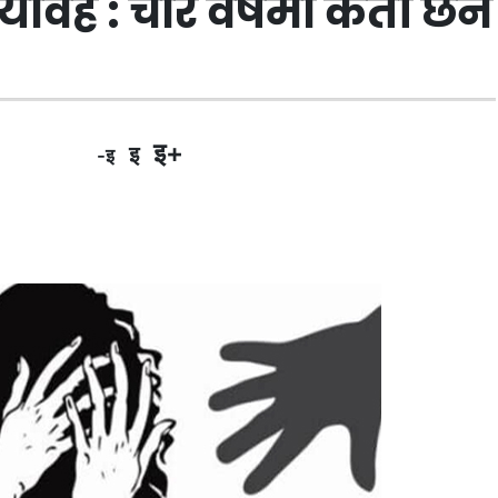
ावह : चार वर्षमा कती छन
इ+
इ
-इ