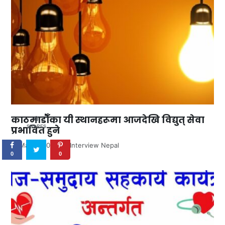
काठमाडौँका यी स्थानहरूमा आजदेखि विद्युत् सेवा
0
प्रभावित हुने
SHARES
May 5, 2024
by
Interview Nepal
0
0