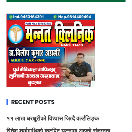
RECENT POSTS
११ लाख घरधुरीको विश्वास जित्दै वर्ल्डलिङ्क
रितेश शर्मामाथिको कुटपिट घटनामा आफ्नो संलग्नता