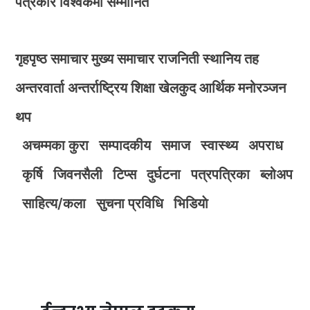
पत्रकार विश्वकर्मा सम्मानित
गृहपृष्ठ
समाचार
मुख्य समाचार
राजनिती
स्थानिय तह
अन्तरवार्ता
अन्तर्राष्ट्रिय
शिक्षा
खेलकुद
आर्थिक
मनोरञ्जन
थप
अचम्मका कुरा
सम्पादकीय
समाज
स्वास्थ्य
अपराध
कृर्षि
जिवनसैली
टिप्स
दुर्घटना
पत्रपत्रिका
ब्लोअप
साहित्य/कला
सुचना प्रविधि
भिडियाे