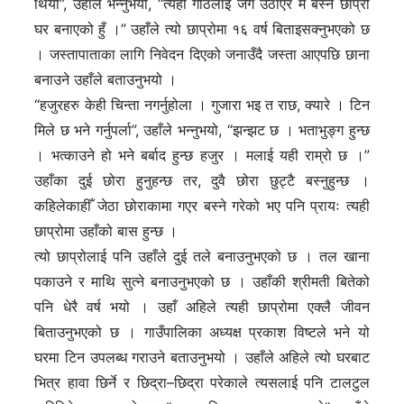
थियो”, उहाँले भन्नुभयो, “त्यही गोठलाई जग उठाएर म बस्ने छाप्रो
घर बनाएको हुँ ।” उहाँले त्यो छाप्रोमा १६ वर्ष बिताइसक्नुभएको छ
। जस्तापाताका लागि निवेदन दिएको जनाउँदै जस्ता आएपछि छाना
बनाउने उहाँले बताउनुभयो ।
“हजुरहरु केही चिन्ता नगर्नुहोला । गुजारा भइ त राछ, क्यारे । टिन
मिले छ भने गर्नुपर्ला”, उहाँले भन्नुभयो, “झन्झट छ । भताभुङ्ग हुन्छ
। भत्काउने हो भने बर्बाद हुन्छ हजुर । मलाई यही राम्रो छ ।”
उहाँका दुई छोरा हुनुहन्छ तर, दुवै छोरा छुट्टै बस्नुहुन्छ ।
कहिलेकाहीँ जेठा छोराकामा गएर बस्ने गरेको भए पनि प्रायः त्यही
छाप्रोमा उहाँको बास हुन्छ ।
त्यो छाप्रोलाई पनि उहाँले दुई तले बनाउनुभएको छ । तल खाना
पकाउने र माथि सुत्ने बनाउनुभएको छ । उहाँकी श्रीमती बितेको
पनि धेरै वर्ष भयो । उहाँ अहिले त्यही छाप्रोमा एक्लै जीवन
बिताउनुभएको छ । गाउँपालिका अध्यक्ष प्रकाश विष्टले भने यो
घरमा टिन उपलब्ध गराउने बताउनुभयो । उहाँले अहिले त्यो घरबाट
भित्र हावा छिर्ने र छिद्रा–छिद्रा परेकाले त्यसलाई पनि टालटुल