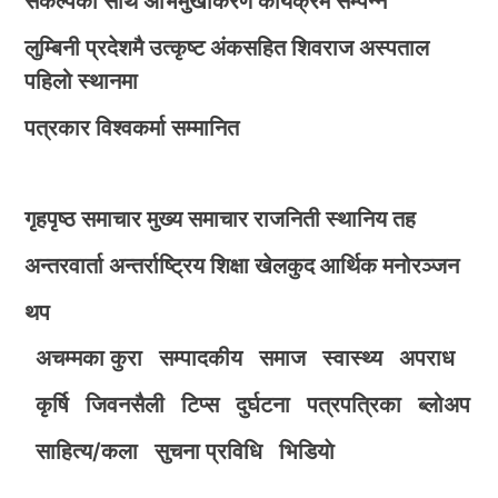
संकल्पका साथ अभिमुखीकरण कार्यक्रम सम्पन्न
लुम्बिनी प्रदेशमै उत्कृष्ट अंकसहित शिवराज अस्पताल
पहिलो स्थानमा
पत्रकार विश्वकर्मा सम्मानित
गृहपृष्ठ
समाचार
मुख्य समाचार
राजनिती
स्थानिय तह
अन्तरवार्ता
अन्तर्राष्ट्रिय
शिक्षा
खेलकुद
आर्थिक
मनोरञ्जन
थप
अचम्मका कुरा
सम्पादकीय
समाज
स्वास्थ्य
अपराध
कृर्षि
जिवनसैली
टिप्स
दुर्घटना
पत्रपत्रिका
ब्लोअप
साहित्य/कला
सुचना प्रविधि
भिडियाे