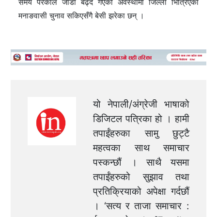
समय परेकाले जाडो बढ्दै गएको अवस्थामा जिल्ला भित्रिएका
मनाङवासी चुनाव सकिएसँगै बेसी झरेका छन् ।
यो नेपाली/अंग्रेजी भाषाको
डिजिटल पत्रिका हो । हामी
तपाईंहरुका सामु छुट्टै
महत्वका साथ समाचार
पस्कन्छौं । साथै यसमा
तपाईंहरुको सुझाव तथा
प्रतिक्रियाको अपेक्षा गर्दछौं
। ‘सत्य र ताजा समाचार :