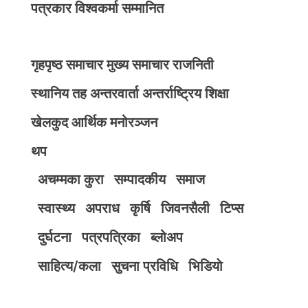
पत्रकार विश्वकर्मा सम्मानित
गृहपृष्ठ
समाचार
मुख्य समाचार
राजनिती
स्थानिय तह
अन्तरवार्ता
अन्तर्राष्ट्रिय
शिक्षा
खेलकुद
आर्थिक
मनोरञ्जन
थप
अचम्मका कुरा
सम्पादकीय
समाज
स्वास्थ्य
अपराध
कृर्षि
जिवनसैली
टिप्स
दुर्घटना
पत्रपत्रिका
ब्लोअप
साहित्य/कला
सुचना प्रविधि
भिडियाे