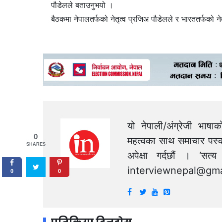
पौडेलले बताउनुभयो ।
बैठकमा नेपालतर्फको नेतृत्व प्रजिअ पौडेलले र भारततर्फको नेत
यो नेपाली/अंग्रेजी भाषा
0
महत्वका साथ समाचार पस्क
SHARES
अपेक्षा गर्दछौं । ‘स
interviewnepal@gma
0
0