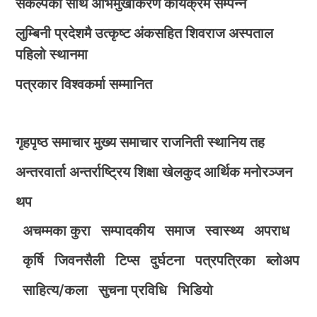
संकल्पका साथ अभिमुखीकरण कार्यक्रम सम्पन्न
लुम्बिनी प्रदेशमै उत्कृष्ट अंकसहित शिवराज अस्पताल
पहिलो स्थानमा
पत्रकार विश्वकर्मा सम्मानित
गृहपृष्ठ
समाचार
मुख्य समाचार
राजनिती
स्थानिय तह
अन्तरवार्ता
अन्तर्राष्ट्रिय
शिक्षा
खेलकुद
आर्थिक
मनोरञ्जन
थप
अचम्मका कुरा
सम्पादकीय
समाज
स्वास्थ्य
अपराध
कृर्षि
जिवनसैली
टिप्स
दुर्घटना
पत्रपत्रिका
ब्लोअप
साहित्य/कला
सुचना प्रविधि
भिडियाे