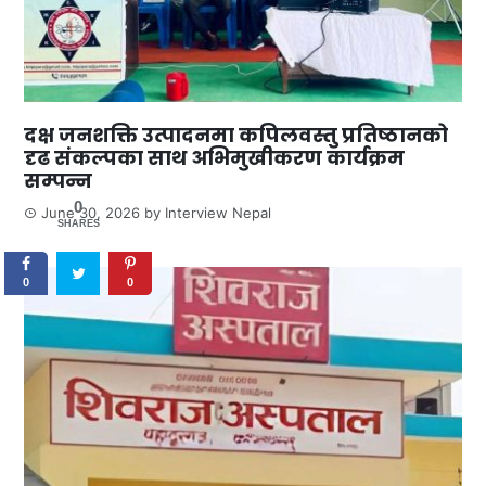
दक्ष जनशक्ति उत्पादनमा कपिलवस्तु प्रतिष्ठानको
दृढ संकल्पका साथ अभिमुखीकरण कार्यक्रम
सम्पन्न
0
June 30, 2026
by
Interview Nepal
SHARES
0
0