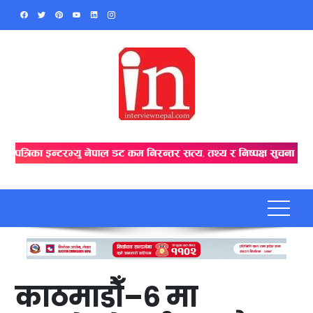
Skip
to
content
काठमाडौँ–६ मा