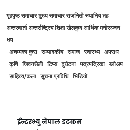
गृहपृष्ठ
समाचार
मुख्य समाचार
राजनिती
स्थानिय तह
अन्तरवार्ता
अन्तर्राष्ट्रिय
शिक्षा
खेलकुद
आर्थिक
मनोरञ्जन
थप
अचम्मका कुरा
सम्पादकीय
समाज
स्वास्थ्य
अपराध
कृर्षि
जिवनसैली
टिप्स
दुर्घटना
पत्रपत्रिका
ब्लोअप
साहित्य/कला
सुचना प्रविधि
भिडियाे
ईन्टरभ्यु नेपाल डटकम