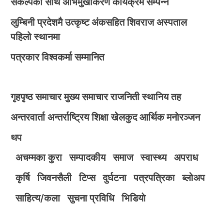
संकल्पका साथ अभिमुखीकरण कार्यक्रम सम्पन्न
लुम्बिनी प्रदेशमै उत्कृष्ट अंकसहित शिवराज अस्पताल
पहिलो स्थानमा
पत्रकार विश्वकर्मा सम्मानित
गृहपृष्ठ
समाचार
मुख्य समाचार
राजनिती
स्थानिय तह
अन्तरवार्ता
अन्तर्राष्ट्रिय
शिक्षा
खेलकुद
आर्थिक
मनोरञ्जन
थप
अचम्मका कुरा
सम्पादकीय
समाज
स्वास्थ्य
अपराध
कृर्षि
जिवनसैली
टिप्स
दुर्घटना
पत्रपत्रिका
ब्लोअप
साहित्य/कला
सुचना प्रविधि
भिडियाे