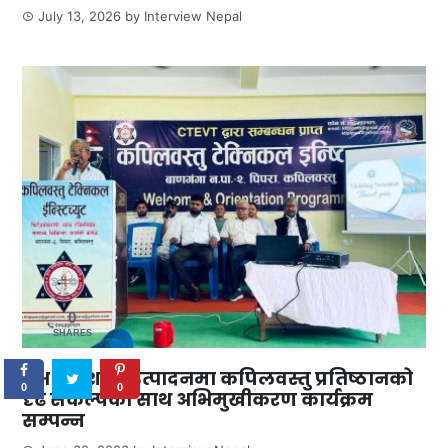
July 13, 2026
by
Interview Nepal
0
SHARES
दक्ष जनशक्ति उत्पादनमा कपिलवस्तु प्रतिष्ठानको
0
0
दृढ संकल्पका साथ अभिमुखीकरण कार्यक्रम
सम्पन्न