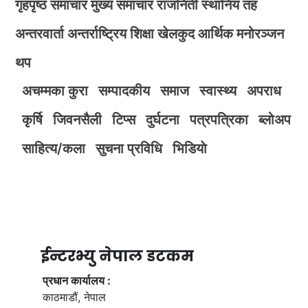
गृहपृष्ठ
समाचार
मुख्य समाचार
राजनिती
स्थानिय तह
अन्तरवार्ता
अन्तर्राष्ट्रिय
शिक्षा
खेलकुद
आर्थिक
मनोरञ्जन
थप
अचम्मका कुरा
सम्पादकीय
समाज
स्वास्थ्य
अपराध
कृर्षि
जिवनसैली
टिप्स
दुर्घटना
पत्रपत्रिका
ब्लोअप
साहित्य/कला
सुचना प्रविधि
भिडियाे
ईन्टरभ्यु नेपाल डटकम
प्रधान कार्यालय :
काठमाडौं, नेपाल