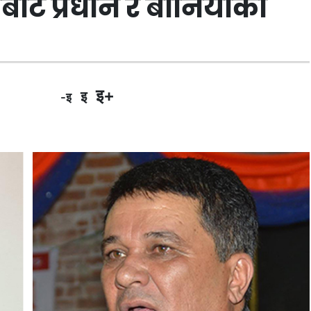
सबाट प्रधान र बानियाँको
इ+
इ
-इ