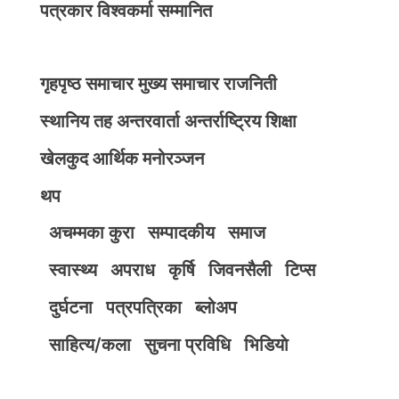
पत्रकार विश्वकर्मा सम्मानित
गृहपृष्ठ
समाचार
मुख्य समाचार
राजनिती
स्थानिय तह
अन्तरवार्ता
अन्तर्राष्ट्रिय
शिक्षा
खेलकुद
आर्थिक
मनोरञ्जन
थप
अचम्मका कुरा
सम्पादकीय
समाज
स्वास्थ्य
अपराध
कृर्षि
जिवनसैली
टिप्स
दुर्घटना
पत्रपत्रिका
ब्लोअप
साहित्य/कला
सुचना प्रविधि
भिडियाे