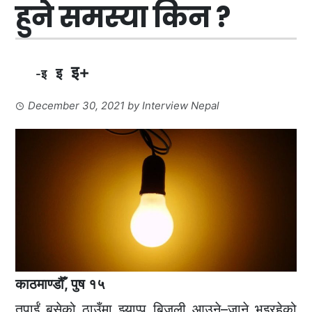
हुने समस्या किन ?
इ+
इ
-इ
December 30, 2021
by
Interview Nepal
काठमाण्डौँ, पुष १५
तपाईं बसेको ठाउँमा झ्याप्प बिजुली आउने–जाने भइरहेको