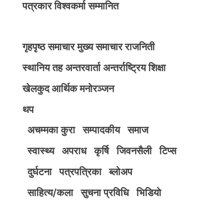
पत्रकार विश्वकर्मा सम्मानित
गृहपृष्ठ
समाचार
मुख्य समाचार
राजनिती
स्थानिय तह
अन्तरवार्ता
अन्तर्राष्ट्रिय
शिक्षा
खेलकुद
आर्थिक
मनोरञ्जन
थप
अचम्मका कुरा
सम्पादकीय
समाज
स्वास्थ्य
अपराध
कृर्षि
जिवनसैली
टिप्स
दुर्घटना
पत्रपत्रिका
ब्लोअप
साहित्य/कला
सुचना प्रविधि
भिडियाे