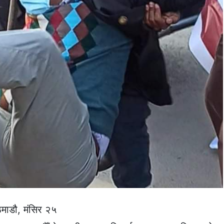
माडौ, मंसिर २५