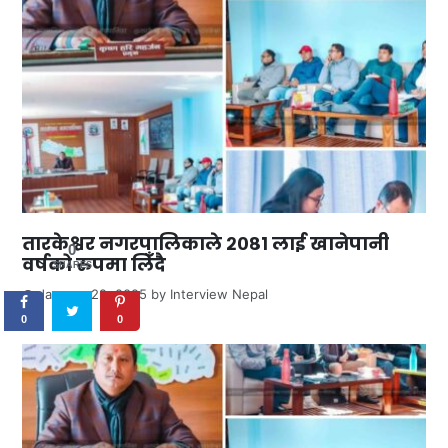
तारकेश्वर नगरपालिकाले २०८१ लाई खानेपानी
0
वर्षको रुपमा लिँदै
SHARES
January 22, 2025
by
Interview Nepal
0
0