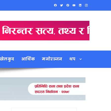
खेलकुद
आर्थिक
मनोरञ्जन
थप
Search