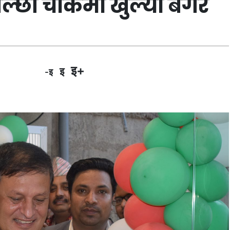
छी चोकमा खुल्यो बर्गर
इ+
इ
-इ