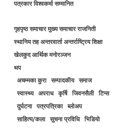
पत्रकार विश्वकर्मा सम्मानित
गृहपृष्ठ
समाचार
मुख्य समाचार
राजनिती
स्थानिय तह
अन्तरवार्ता
अन्तर्राष्ट्रिय
शिक्षा
खेलकुद
आर्थिक
मनोरञ्जन
थप
अचम्मका कुरा
सम्पादकीय
समाज
स्वास्थ्य
अपराध
कृर्षि
जिवनसैली
टिप्स
दुर्घटना
पत्रपत्रिका
ब्लोअप
साहित्य/कला
सुचना प्रविधि
भिडियाे