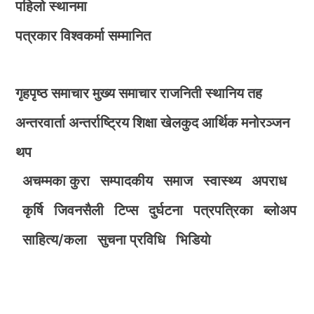
पहिलो स्थानमा
पत्रकार विश्वकर्मा सम्मानित
गृहपृष्ठ
समाचार
मुख्य समाचार
राजनिती
स्थानिय तह
अन्तरवार्ता
अन्तर्राष्ट्रिय
शिक्षा
खेलकुद
आर्थिक
मनोरञ्जन
थप
अचम्मका कुरा
सम्पादकीय
समाज
स्वास्थ्य
अपराध
कृर्षि
जिवनसैली
टिप्स
दुर्घटना
पत्रपत्रिका
ब्लोअप
साहित्य/कला
सुचना प्रविधि
भिडियाे