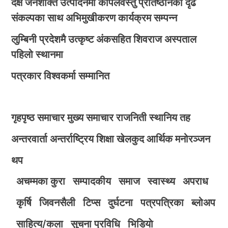
दक्ष जनशक्ति उत्पादनमा कपिलवस्तु प्रतिष्ठानको दृढ
संकल्पका साथ अभिमुखीकरण कार्यक्रम सम्पन्न
लुम्बिनी प्रदेशमै उत्कृष्ट अंकसहित शिवराज अस्पताल
पहिलो स्थानमा
पत्रकार विश्वकर्मा सम्मानित
गृहपृष्ठ
समाचार
मुख्य समाचार
राजनिती
स्थानिय तह
अन्तरवार्ता
अन्तर्राष्ट्रिय
शिक्षा
खेलकुद
आर्थिक
मनोरञ्जन
थप
अचम्मका कुरा
सम्पादकीय
समाज
स्वास्थ्य
अपराध
कृर्षि
जिवनसैली
टिप्स
दुर्घटना
पत्रपत्रिका
ब्लोअप
साहित्य/कला
सुचना प्रविधि
भिडियाे