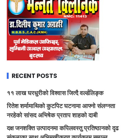
RECENT POSTS
११ लाख घरधुरीको विश्वास जित्दै वर्ल्डलिङ्क
रितेश शर्मामाथिको कुटपिट घटनामा आफ्नो संलग्नता
नरहेको सांसद अभिषेक प्रताप शाहको दाबी
दक्ष जनशक्ति उत्पादनमा कपिलवस्तु प्रतिष्ठानको दृढ
संकल्पका साथ अभिमुखीकरण कार्यक्रम सम्पन्न