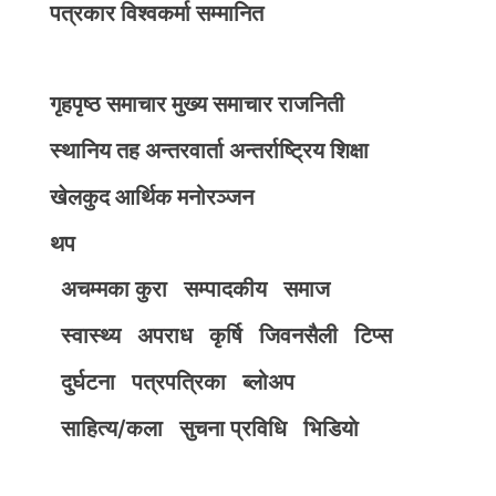
पत्रकार विश्वकर्मा सम्मानित
गृहपृष्ठ
समाचार
मुख्य समाचार
राजनिती
स्थानिय तह
अन्तरवार्ता
अन्तर्राष्ट्रिय
शिक्षा
खेलकुद
आर्थिक
मनोरञ्जन
थप
अचम्मका कुरा
सम्पादकीय
समाज
स्वास्थ्य
अपराध
कृर्षि
जिवनसैली
टिप्स
दुर्घटना
पत्रपत्रिका
ब्लोअप
साहित्य/कला
सुचना प्रविधि
भिडियाे