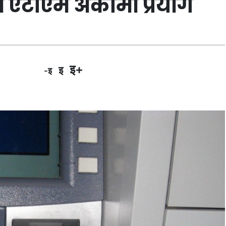
एटीएम अर्कोमा प्रयाेग
इ+
इ
-इ