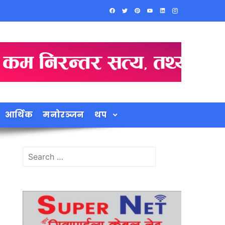
आर्थिक
मनोरञ्जन
थप
Search
for: