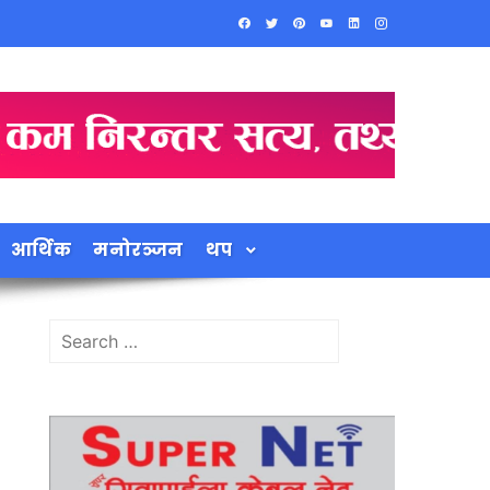
आर्थिक
मनोरञ्जन
थप
Search
for: