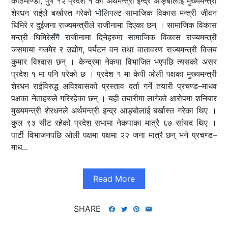
काठमाण्डौँ, पुष १२ प्रदेश १ का अर्थमन्त्री इन्द्र आङ्बोलाई मुख्यमन्त्री
शेरधन राईले बर्खास्त गरेको भोलिपल्ट सामाजिक विकास मन्त्री जीवन
घिमिरे र दुईजना राज्यमन्त्रीले राजीनामा दिएका छन् । सामाजिक विकास
मन्त्री घिमिरेसँगै राजीनामा दिनेहरुमा सामाजिक विकास राज्यमन्त्री
जसमाया गजमेर र उद्योग, पर्यटन वन तथा वातावरण राज्यमन्त्री विजय
कुमार विश्वास छन् । केन्द्रमा नेकपा विभाजित भएपछि त्यसको असर
प्रदेश १ मा पनि परेको छ । प्रदेश १ मा केपी ओली पक्षका मुख्यमन्त्री
शेरधन राईविरुद्ध अविश्वासको प्रस्ताव दर्ता गर्ने तयारी प्रचण्ड–माधव
पक्षका नेताहरुले गरिरहेका छन् । यही तयारीमा लागेको आरोपमा शनिबार
मुख्यमन्त्री शेरधनले अर्थमन्त्री इन्द्र आङ्बोलाई बर्खास्त गरेका थिए ।
कुल ९३ सीट रहेको प्रदेश सभामा नेकपाका मात्रै ६७ सांसद थिए ।
पार्टी विभाजनपछि ओली पक्षमा पक्षमा २२ जना मात्रै छन् भने प्रचण्ड–
माध...
Read More
SHARE