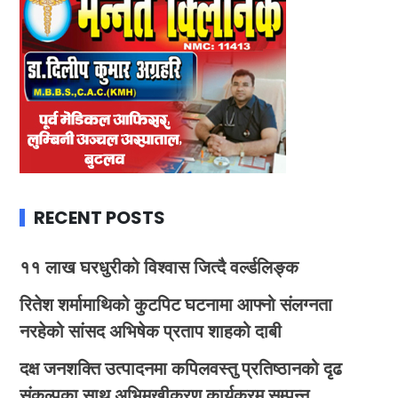
RECENT POSTS
११ लाख घरधुरीको विश्वास जित्दै वर्ल्डलिङ्क
रितेश शर्मामाथिको कुटपिट घटनामा आफ्नो संलग्नता
नरहेको सांसद अभिषेक प्रताप शाहको दाबी
दक्ष जनशक्ति उत्पादनमा कपिलवस्तु प्रतिष्ठानको दृढ
संकल्पका साथ अभिमुखीकरण कार्यक्रम सम्पन्न