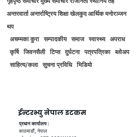
गृहपृष्ठ
समाचार
मुख्य समाचार
राजनिती
स्थानिय तह
अन्तरवार्ता
अन्तर्राष्ट्रिय
शिक्षा
खेलकुद
आर्थिक
मनोरञ्जन
थप
अचम्मका कुरा
सम्पादकीय
समाज
स्वास्थ्य
अपराध
कृर्षि
जिवनसैली
टिप्स
दुर्घटना
पत्रपत्रिका
ब्लोअप
साहित्य/कला
सुचना प्रविधि
भिडियाे
ईन्टरभ्यु नेपाल डटकम
प्रधान कार्यालय :
काठमाडौं, नेपाल