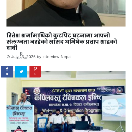
रितेश शर्मामाथिको कुटपिट घटनामा आफ्नो
संलग्नता नरहेको सांसद अभिषेक प्रताप शाहको
दाबी
0
July 13, 2026
by
Interview Nepal
SHARES
0
0