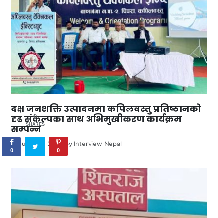
दक्ष जनशक्ति उत्पादनमा कपिलवस्तु प्रतिष्ठानको
0
दृढ संकल्पका साथ अभिमुखीकरण कार्यक्रम
SHARES
सम्पन्न
June 30, 2026
by
Interview Nepal
0
0