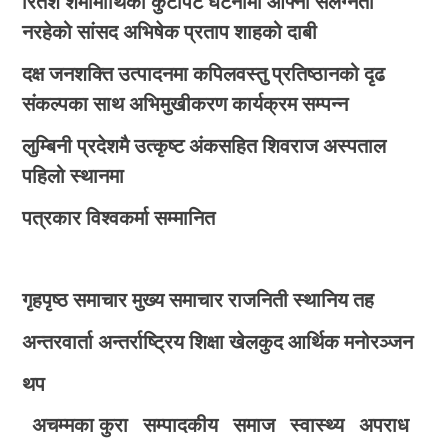
रितेश शर्मामाथिको कुटपिट घटनामा आफ्नो संलग्नता
नरहेको सांसद अभिषेक प्रताप शाहको दाबी
दक्ष जनशक्ति उत्पादनमा कपिलवस्तु प्रतिष्ठानको दृढ
संकल्पका साथ अभिमुखीकरण कार्यक्रम सम्पन्न
लुम्बिनी प्रदेशमै उत्कृष्ट अंकसहित शिवराज अस्पताल
पहिलो स्थानमा
पत्रकार विश्वकर्मा सम्मानित
गृहपृष्ठ
समाचार
मुख्य समाचार
राजनिती
स्थानिय तह
अन्तरवार्ता
अन्तर्राष्ट्रिय
शिक्षा
खेलकुद
आर्थिक
मनोरञ्जन
थप
अचम्मका कुरा
सम्पादकीय
समाज
स्वास्थ्य
अपराध