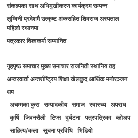
संकल्पका साथ अभिमुखीकरण कार्यक्रम सम्पन्न
लुम्बिनी प्रदेशमै उत्कृष्ट अंकसहित शिवराज अस्पताल
पहिलो स्थानमा
पत्रकार विश्वकर्मा सम्मानित
गृहपृष्ठ
समाचार
मुख्य समाचार
राजनिती
स्थानिय तह
अन्तरवार्ता
अन्तर्राष्ट्रिय
शिक्षा
खेलकुद
आर्थिक
मनोरञ्जन
थप
अचम्मका कुरा
सम्पादकीय
समाज
स्वास्थ्य
अपराध
कृर्षि
जिवनसैली
टिप्स
दुर्घटना
पत्रपत्रिका
ब्लोअप
साहित्य/कला
सुचना प्रविधि
भिडियाे