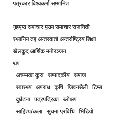
पत्रकार विश्वकर्मा सम्मानित
गृहपृष्ठ
समाचार
मुख्य समाचार
राजनिती
स्थानिय तह
अन्तरवार्ता
अन्तर्राष्ट्रिय
शिक्षा
खेलकुद
आर्थिक
मनोरञ्जन
थप
अचम्मका कुरा
सम्पादकीय
समाज
स्वास्थ्य
अपराध
कृर्षि
जिवनसैली
टिप्स
दुर्घटना
पत्रपत्रिका
ब्लोअप
साहित्य/कला
सुचना प्रविधि
भिडियाे