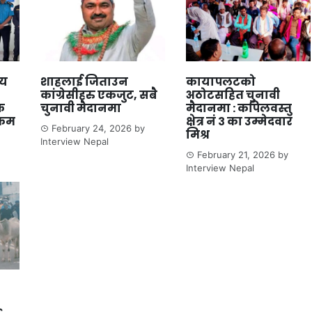
लय
शाहलाई जिताउन
कायापलटको
कांग्रेसीहरु एकजुट, सबै
अठोटसहित चुनावी
क
चुनावी मैदानमा
मैदानमा : कपिलवस्तु
्रम
क्षेत्र नं ३ का उम्मेदवार
February 24, 2026
by
मिश्र
Interview Nepal
February 21, 2026
by
Interview Nepal