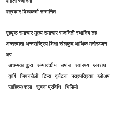
पहिलो स्थानमा
पत्रकार विश्वकर्मा सम्मानित
गृहपृष्ठ
समाचार
मुख्य समाचार
राजनिती
स्थानिय तह
अन्तरवार्ता
अन्तर्राष्ट्रिय
शिक्षा
खेलकुद
आर्थिक
मनोरञ्जन
थप
अचम्मका कुरा
सम्पादकीय
समाज
स्वास्थ्य
अपराध
कृर्षि
जिवनसैली
टिप्स
दुर्घटना
पत्रपत्रिका
ब्लोअप
साहित्य/कला
सुचना प्रविधि
भिडियाे