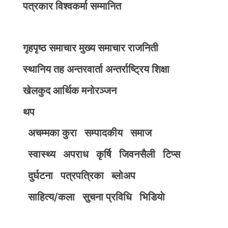
पत्रकार विश्वकर्मा सम्मानित
गृहपृष्ठ
समाचार
मुख्य समाचार
राजनिती
स्थानिय तह
अन्तरवार्ता
अन्तर्राष्ट्रिय
शिक्षा
खेलकुद
आर्थिक
मनोरञ्जन
थप
अचम्मका कुरा
सम्पादकीय
समाज
स्वास्थ्य
अपराध
कृर्षि
जिवनसैली
टिप्स
दुर्घटना
पत्रपत्रिका
ब्लोअप
साहित्य/कला
सुचना प्रविधि
भिडियाे