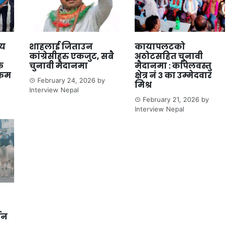
लय
शाहलाई जिताउन
कायापलटको
कांग्रेसीहरु एकजुट, सबै
अठोटसहित चुनावी
क
चुनावी मैदानमा
मैदानमा : कपिलवस्तु
्रम
क्षेत्र नं ३ का उम्मेदवार
February 24, 2026
by
मिश्र
Interview Nepal
February 21, 2026
by
Interview Nepal
्जन