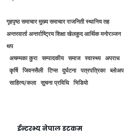
गृहपृष्ठ
समाचार
मुख्य समाचार
राजनिती
स्थानिय तह
अन्तरवार्ता
अन्तर्राष्ट्रिय
शिक्षा
खेलकुद
आर्थिक
मनोरञ्जन
थप
अचम्मका कुरा
सम्पादकीय
समाज
स्वास्थ्य
अपराध
कृर्षि
जिवनसैली
टिप्स
दुर्घटना
पत्रपत्रिका
ब्लोअप
साहित्य/कला
सुचना प्रविधि
भिडियाे
ईन्टरभ्यु नेपाल डटकम