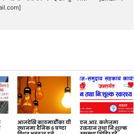
il.com
]
े
आजदेखि काठमाडौँका यी
एन.आर. कलेजमा
र
स्थानमा दैनिक ६ घण्टा
रक्तदान तथा नि:शुल्क
विधुत् अवरुद्ध हुने
स्वास्थ्य शिविर हुदै