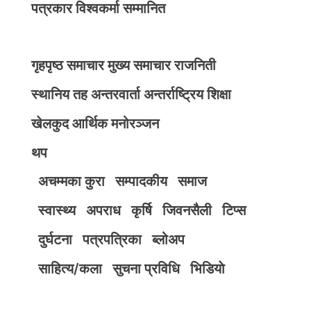
पत्रकार विश्वकर्मा सम्मानित
गृहपृष्ठ
समाचार
मुख्य समाचार
राजनिती
स्थानिय तह
अन्तरवार्ता
अन्तर्राष्ट्रिय
शिक्षा
खेलकुद
आर्थिक
मनोरञ्जन
थप
अचम्मका कुरा
सम्पादकीय
समाज
स्वास्थ्य
अपराध
कृर्षि
जिवनसैली
टिप्स
दुर्घटना
पत्रपत्रिका
ब्लोअप
साहित्य/कला
सुचना प्रविधि
भिडियाे