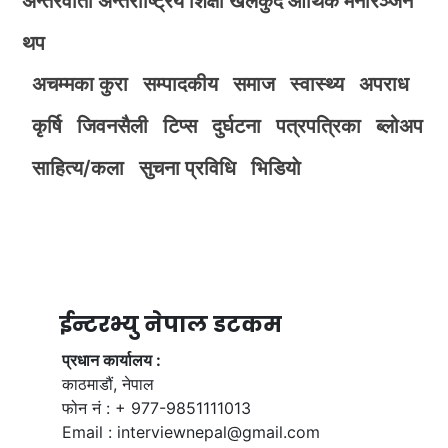
अन्तरवार्ता
अन्तर्राष्ट्रिय
शिक्षा
खेलकुद
आर्थिक
मनोरञ्जन
थप
अचम्मका कुरा
सम्पादकीय
समाज
स्वास्थ्य
अपराध
कृर्षि
जिवनसैली
टिप्स
दुर्घटना
पत्रपत्रिका
ब्लोअप
साहित्य/कला
सुचना प्रविधि
भिडियाे
ईन्टरभ्यु नेपाल डटकम
प्रधान कार्यालय :
काठमाडौं, नेपाल
फोन नं : + 977-9851111013
Email :
interviewnepal@gmail.com