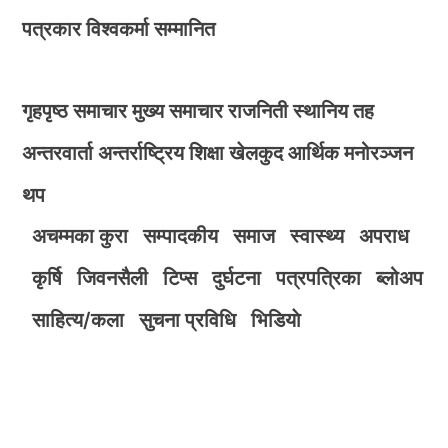
पत्रकार विश्वकर्मा सम्मानित
गृहपृष्ठ
समाचार
मुख्य समाचार
राजनिती
स्थानिय तह
अन्तरवार्ता
अन्तर्राष्ट्रिय
शिक्षा
खेलकुद
आर्थिक
मनोरञ्जन
थप
अचम्मका कुरा
सम्पादकीय
समाज
स्वास्थ्य
अपराध
कृर्षि
जिवनसैली
टिप्स
दुर्घटना
पत्रपत्रिका
ब्लोअप
साहित्य/कला
सुचना प्रविधि
भिडियाे