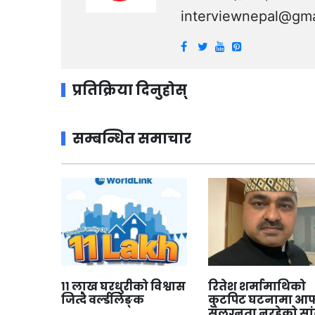
interviewnepal@gma
प्रतिक्रिया दिनुहोस्
सम्बन्धित समाचार
११ लाख घरधुरीको विश्वास
रितेश शर्मामाथिको
जित्दै वर्ल्डलिङ्क
कुटपिट घटनामा आफ
संलग्नता नरहेको सा