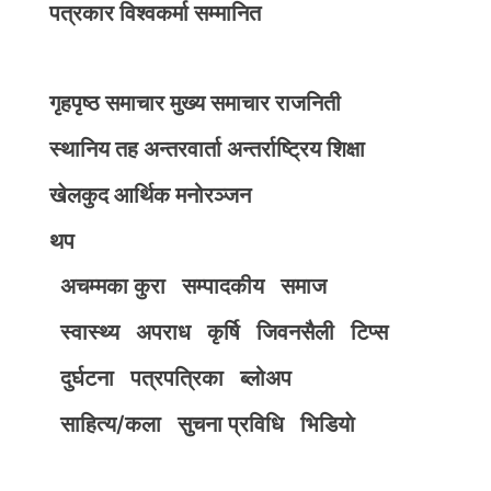
पत्रकार विश्वकर्मा सम्मानित
गृहपृष्ठ
समाचार
मुख्य समाचार
राजनिती
स्थानिय तह
अन्तरवार्ता
अन्तर्राष्ट्रिय
शिक्षा
खेलकुद
आर्थिक
मनोरञ्जन
थप
अचम्मका कुरा
सम्पादकीय
समाज
स्वास्थ्य
अपराध
कृर्षि
जिवनसैली
टिप्स
दुर्घटना
पत्रपत्रिका
ब्लोअप
साहित्य/कला
सुचना प्रविधि
भिडियाे