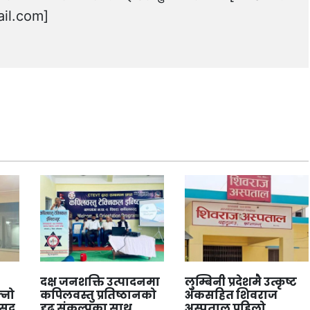
il.com
]
दक्ष जनशक्ति उत्पादनमा
लुम्बिनी प्रदेशमै उत्कृष्ट
्नो
कपिलवस्तु प्रतिष्ठानको
अंकसहित शिवराज
ंसद
दृढ संकल्पका साथ
अस्पताल पहिलो