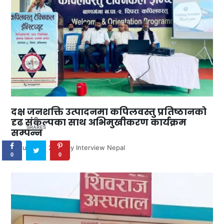
दक्ष जनशक्ति उत्पादनमा कपिलवस्तु प्रतिष्ठानको
0
दृढ संकल्पका साथ अभिमुखीकरण कार्यक्रम
SHARES
सम्पन्न
June 30, 2026
by
Interview Nepal
0
0