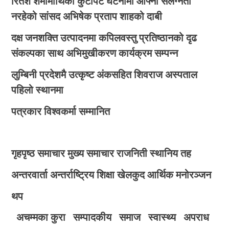
रितेश शर्मामाथिको कुटपिट घटनामा आफ्नो संलग्नता
नरहेको सांसद अभिषेक प्रताप शाहको दाबी
दक्ष जनशक्ति उत्पादनमा कपिलवस्तु प्रतिष्ठानको दृढ
संकल्पका साथ अभिमुखीकरण कार्यक्रम सम्पन्न
लुम्बिनी प्रदेशमै उत्कृष्ट अंकसहित शिवराज अस्पताल
पहिलो स्थानमा
पत्रकार विश्वकर्मा सम्मानित
गृहपृष्ठ
समाचार
मुख्य समाचार
राजनिती
स्थानिय तह
अन्तरवार्ता
अन्तर्राष्ट्रिय
शिक्षा
खेलकुद
आर्थिक
मनोरञ्जन
थप
अचम्मका कुरा
सम्पादकीय
समाज
स्वास्थ्य
अपराध