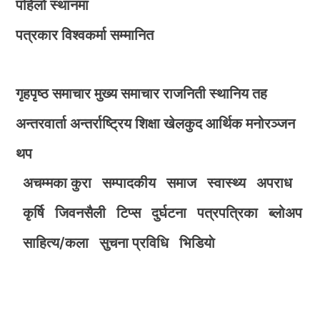
पहिलो स्थानमा
पत्रकार विश्वकर्मा सम्मानित
गृहपृष्ठ
समाचार
मुख्य समाचार
राजनिती
स्थानिय तह
अन्तरवार्ता
अन्तर्राष्ट्रिय
शिक्षा
खेलकुद
आर्थिक
मनोरञ्जन
थप
अचम्मका कुरा
सम्पादकीय
समाज
स्वास्थ्य
अपराध
कृर्षि
जिवनसैली
टिप्स
दुर्घटना
पत्रपत्रिका
ब्लोअप
साहित्य/कला
सुचना प्रविधि
भिडियाे