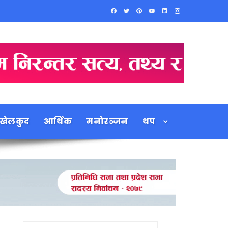
खेलकुद
आर्थिक
मनोरञ्जन
थप
Search