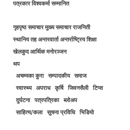
पत्रकार विश्वकर्मा सम्मानित
गृहपृष्ठ
समाचार
मुख्य समाचार
राजनिती
स्थानिय तह
अन्तरवार्ता
अन्तर्राष्ट्रिय
शिक्षा
खेलकुद
आर्थिक
मनोरञ्जन
थप
अचम्मका कुरा
सम्पादकीय
समाज
स्वास्थ्य
अपराध
कृर्षि
जिवनसैली
टिप्स
दुर्घटना
पत्रपत्रिका
ब्लोअप
साहित्य/कला
सुचना प्रविधि
भिडियाे