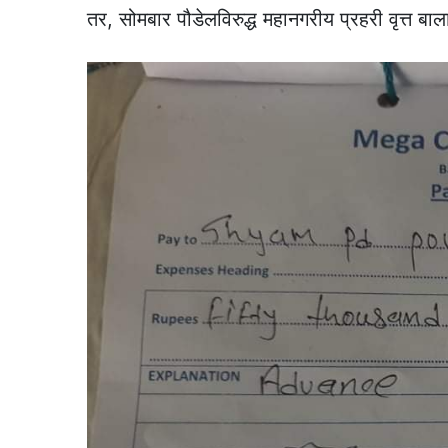
तर, सोमबार पौडेलविरुद्ध महानगरीय प्रहरी वृत्त ब